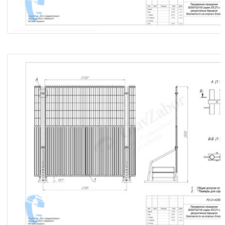
Передвижное ограждение В2000×Ш2100 (серия «2DС21») 
опорных блоках с декоративным барьером безопасности