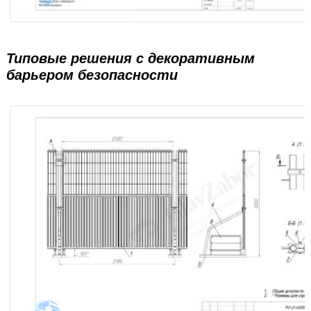
Передвижное ограждение В3000×Ш2100 (серия «2DС21») 
опорных блоках
Типовые решения с декоративным
барьером безопасности