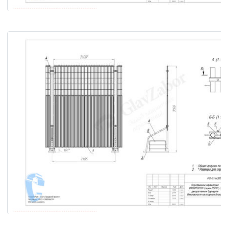
Передвижное ограждение В2500×Ш2100 (серия «2DС21») 
опорных блоках с декоративным барьером безопасности
Передвижное ограждение В3000×Ш2100 (серия «2DС21») 