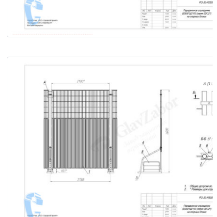
Передвижное ограждение В2500×Ш2100 (серия «2DС21») 
опорных блоках