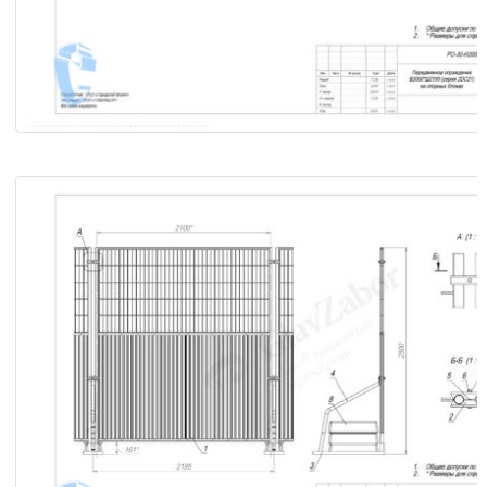
Передвижное ограждение В2000×Ш2100 (серия «2DС21») 
опорных блоках