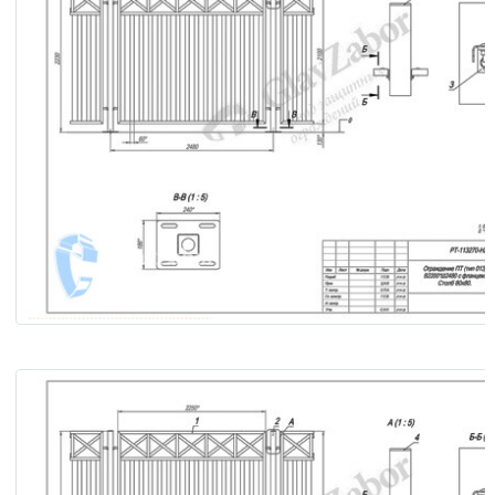
Ограждение ПТ (тип 013) В2200×Ш2480 с фланцем. Столб
Сборочный чертёж