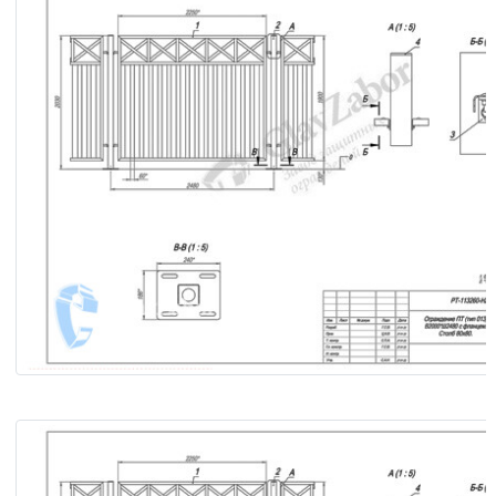
Ограждение ПТ (тип 013) В2000×Ш2480 с фланцем. Столб
Сборочный чертёж