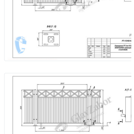
Ограждение ПТ (тип 013) В2000×Ш2000 с фланцем. Столб
Сборочный чертёж