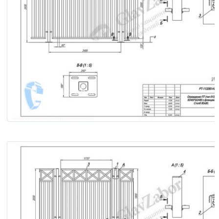
Ограждение ПТ (тип 013) В2400×Ш2480 с фланцем. Столб
Сборочный чертёж