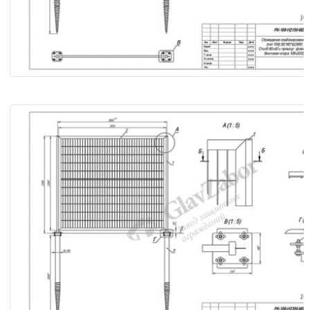
Ограждение комбинированное (тип 106) В2160*Ш2660. Ст
80х40 с прямоуг. фланцем. Винтовая опора 108х2000.