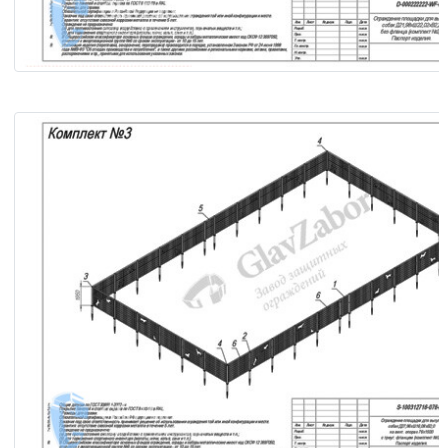
Ограждение площадки для выгула собак Д21,98хШ22,02хВ
фланца (комплект №2)