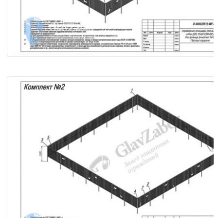
Ограждение площадки для выгула собак Д25,12хШ12,60хВ2
фланца (комплект №1)