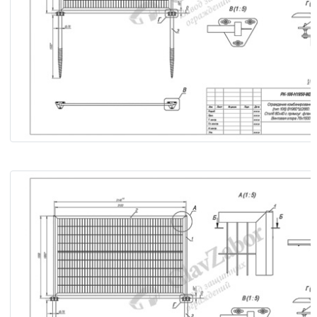
Ограждение комбинированное (тип 106) В1960*Ш2660. Ст
80х40 с треуг. фланцем. Винтовая опора 76х1500.