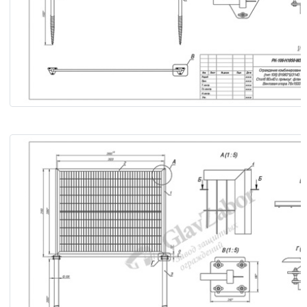
Ограждение комбинированное (тип 106) В1960*Ш3140. Ст
80х40 с треуг. фланцем. Винтовая опора 76х1500.