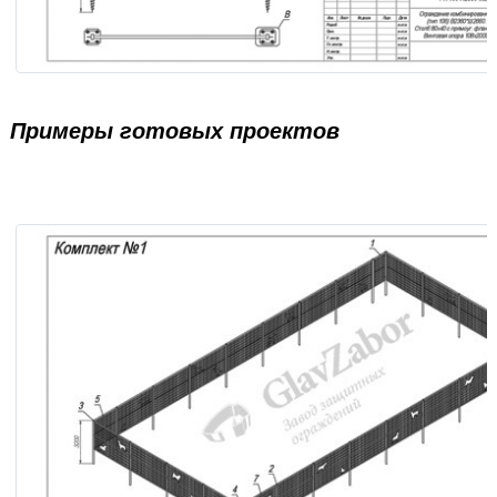
Ограждение комбинированное (тип 106) В2360*Ш2660. С
80х40 с прямоуг. фланцем. Винтовая опора 108х2000.
Примеры готовых проектов