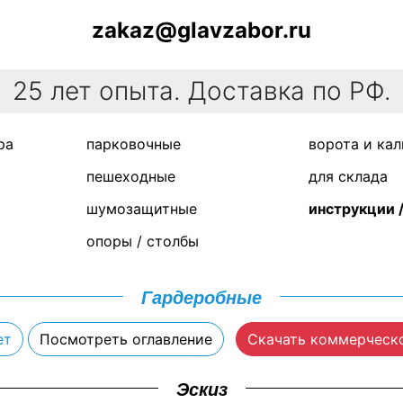
zakaz@glavzabor.ru
25 лет опыта. Доставка по РФ.
ра
парковочные
ворота и кал
пешеходные
для склада
шумозащитные
инструкции 
опоры / столбы
Гардеробные
ет
Посмотреть оглавление
Скачать коммерческ
Эскиз